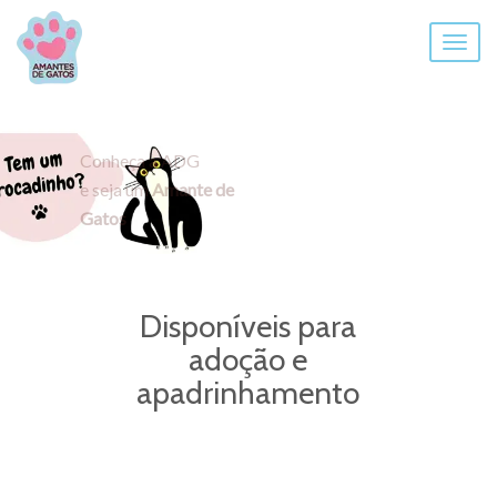
Togg
navig
Conheça a ADG
e seja um
Amante de
Gatos
Disponíveis para
adoção e
apadrinhamento