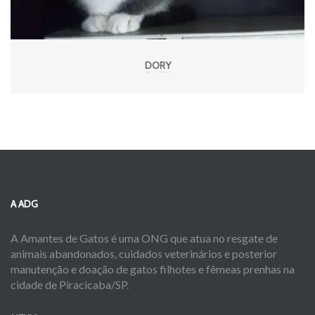
DORY
A ADG
A Amantes de Gatos é uma ONG que atua no resgate de
animais abandonados, cuidados veterinários e posterior
manutenção e doação de gatos filhotes e fêmeas prenhas na
cidade de Piracicaba/SP.