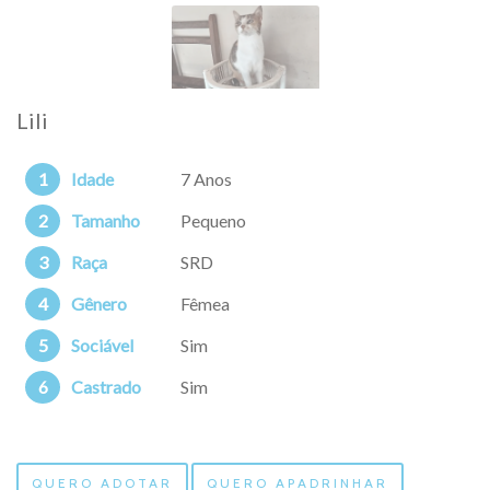
Lili
Idade
7 Anos
Tamanho
Pequeno
Raça
SRD
Gênero
Fêmea
Sociável
Sim
Castrado
Sim
QUERO ADOTAR
QUERO APADRINHAR