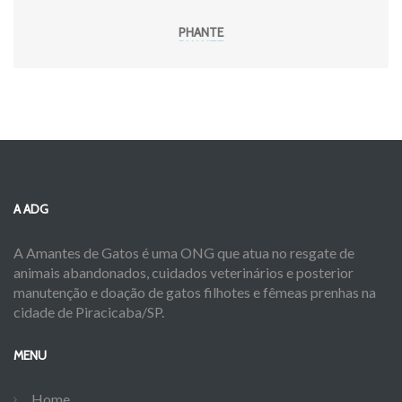
PHANTE
A ADG
A Amantes de Gatos é uma ONG que atua no resgate de
animais abandonados, cuidados veterinários e posterior
manutenção e doação de gatos filhotes e fêmeas prenhas na
cidade de Piracicaba/SP.
MENU
Home